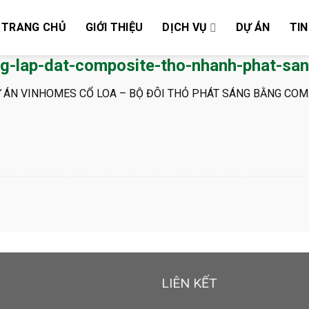
TRANG CHỦ
GIỚI THIỆU
DỊCH VỤ
DỰ ÁN
TIN
ng-lap-dat-composite-tho-nhanh-phat-san
 ÁN VINHOMES CỔ LOA – BỘ ĐÔI THỎ PHÁT SÁNG BẰNG COM
LIÊN KẾT