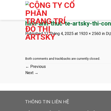
Skip
to
content
hinh-anh-thuc-te-artsky-thi-co
Published
11 Tháng 4, 2025
at
1920 × 2560
in
DỰ
Both comments and trackbacks are currently closed.
←
Previous
Next
→
THÔNG TIN LIÊN HỆ