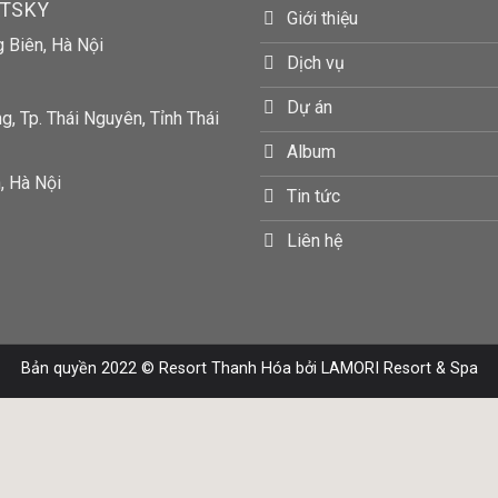
RTSKY
Giới thiệu
g Biên, Hà Nội
Dịch vụ
Dự án
, Tp. Thái Nguyên, Tỉnh Thái
Album
, Hà Nội
Tin tức
Liên hệ
Bản quyền 2022 ©
Resort Thanh Hóa
bởi LAMORI Resort & Spa