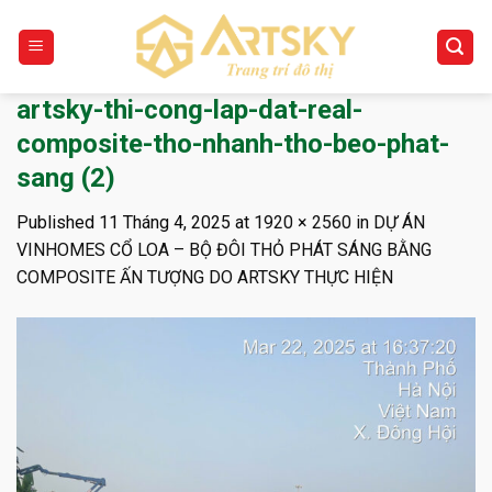
Skip
to
content
artsky-thi-cong-lap-dat-real-
composite-tho-nhanh-tho-beo-phat-
sang (2)
Published
11 Tháng 4, 2025
at
1920 × 2560
in
DỰ ÁN
VINHOMES CỔ LOA – BỘ ĐÔI THỎ PHÁT SÁNG BẰNG
COMPOSITE ẤN TƯỢNG DO ARTSKY THỰC HIỆN