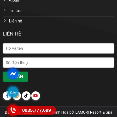
Album
Tin tức
Liên hệ
LIÊN HỆ
0935.777.699
Bản quyền 2022 ©
Resort Thanh Hóa
bởi LAMORI Resort & Spa