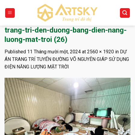
Skip
to
content
trang-tri-den-duong-bang-dien-nang-
luong-mat-troi (26)
Published
11 Tháng mười một, 2024
at
2560 × 1920
in
DỰ
ÁN TRANG TRÍ TUYẾN ĐƯỜNG VÕ NGUYÊN GIÁP SỬ DỤNG
ĐIỆN NĂNG LƯỢNG MẶT TRỜI