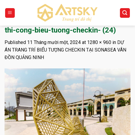
Skip
to
content
thi-cong-bieu-tuong-checkin- (24)
Published
11 Tháng mười một, 2024
at
1280 × 960
in
DỰ
ÁN TRANG TRÍ BIỂU TƯỢNG CHECKIN TẠI SONASEA VÂN
ĐỒN QUẢNG NINH