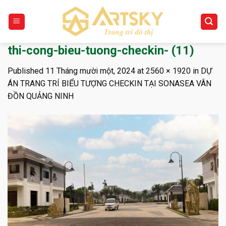
Skip
to
content
thi-cong-bieu-tuong-checkin- (11)
Published
11 Tháng mười một, 2024
at
2560 × 1920
in
DỰ
ÁN TRANG TRÍ BIỂU TƯỢNG CHECKIN TẠI SONASEA VÂN
ĐỒN QUẢNG NINH