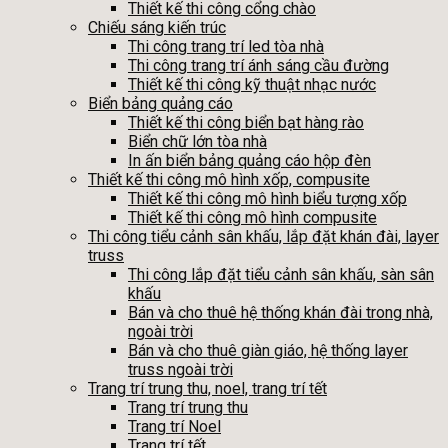
Thiết kế thi công cổng chào
Chiếu sáng kiến trúc
Thi công trang trí led tòa nhà
Thi công trang trí ánh sáng cầu đường
Thiết kế thi công kỹ thuật nhạc nước
Biển bảng quảng cáo
Thiết kế thi công biển bạt hàng rào
Biển chữ lớn tòa nhà
In ấn biển bảng quảng cáo hộp đèn
Thiết kế thi công mô hình xốp, compusite
Thiết kế thi công mô hình biểu tượng xốp
Thiết kế thi công mô hình compusite
Thi công tiểu cảnh sân khấu, lắp đặt khán đài, layer
truss
Thi công lắp đặt tiểu cảnh sân khấu, sàn sân
khấu
Bán và cho thuê hệ thống khán đài trong nhà,
ngoài trời
Bán và cho thuê giàn giáo, hệ thống layer
truss ngoài trời
Trang trí trung thu, noel, trang trí tết
Trang trí trung thu
Trang trí Noel
Trang trí tết