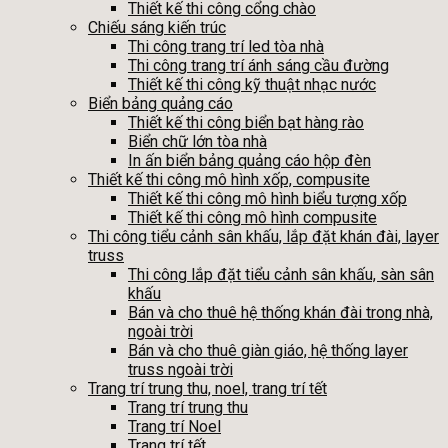
Thiết kế thi công cổng chào
Chiếu sáng kiến trúc
Thi công trang trí led tòa nhà
Thi công trang trí ánh sáng cầu đường
Thiết kế thi công kỹ thuật nhạc nước
Biển bảng quảng cáo
Thiết kế thi công biển bạt hàng rào
Biển chữ lớn tòa nhà
In ấn biển bảng quảng cáo hộp đèn
Thiết kế thi công mô hình xốp, compusite
Thiết kế thi công mô hình biểu tượng xốp
Thiết kế thi công mô hình compusite
Thi công tiểu cảnh sân khấu, lắp đặt khán đài, layer
truss
Thi công lắp đặt tiểu cảnh sân khấu, sàn sân
khấu
Bán và cho thuê hệ thống khán đài trong nhà,
ngoài trời
Bán và cho thuê giàn giáo, hệ thống layer
truss ngoài trời
Trang trí trung thu, noel, trang trí tết
Trang trí trung thu
Trang trí Noel
Trang trí tết