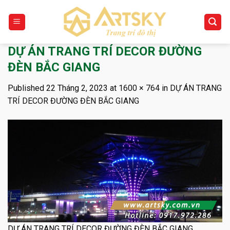
Skip
to
content
DỰ ÁN TRANG TRÍ DECOR ĐƯỜNG
ĐÈN BẮC GIANG
Published
22 Tháng 2, 2023
at
1600 × 764
in
DỰ ÁN TRANG
TRÍ DECOR ĐƯỜNG ĐÈN BẮC GIANG
DỰ ÁN TRANG TRÍ DECOR ĐƯỜNG ĐÈN BẮC GIANG