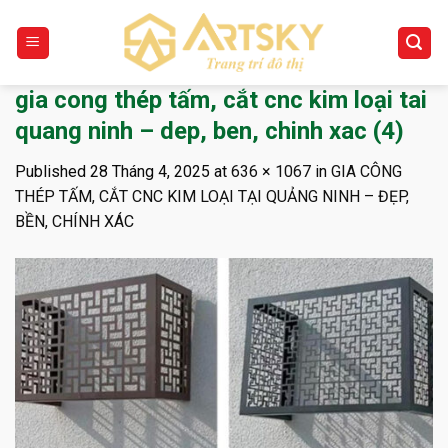
Skip
to
content
gia cong thép tấm, cắt cnc kim loại tai
quang ninh – dep, ben, chinh xac (4)
Published
28 Tháng 4, 2025
at
636 × 1067
in
GIA CÔNG
THÉP TẤM, CẮT CNC KIM LOẠI TẠI QUẢNG NINH – ĐẸP,
BỀN, CHÍNH XÁC