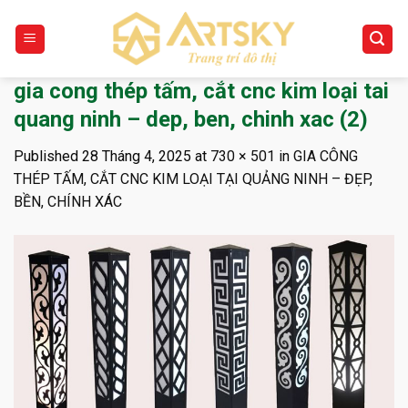
Skip
to
content
gia cong thép tấm, cắt cnc kim loại tai
quang ninh – dep, ben, chinh xac (2)
Published
28 Tháng 4, 2025
at
730 × 501
in
GIA CÔNG
THÉP TẤM, CẮT CNC KIM LOẠI TẠI QUẢNG NINH – ĐẸP,
BỀN, CHÍNH XÁC